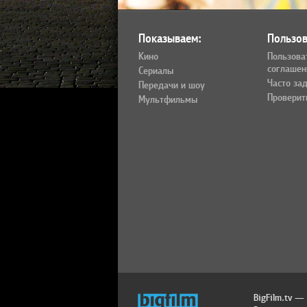
Показываем:
Пользов
Кино
Пользова
соглашен
Сериалы
Часто за
Передачи и шоу
Проверит
Мультфильмы
BigFilm.tv —