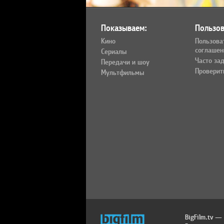
Показываем:
Пользов
Кино
Пользова
соглашен
Сериалы
Часто за
Передачи и шоу
Проверит
Мультфильмы
BigFilm.tv —