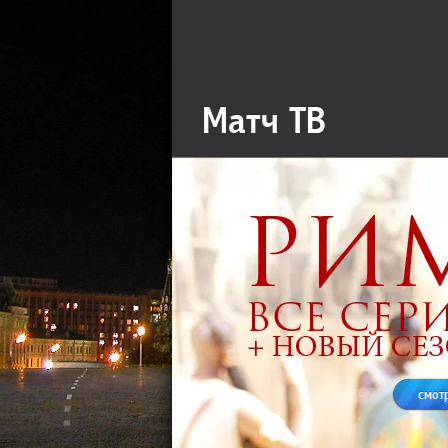
Матч ТВ
смот