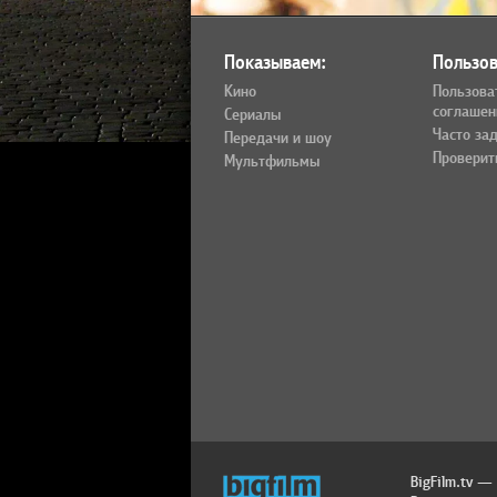
Показываем:
Пользов
Кино
Пользова
соглашен
Сериалы
Часто за
Передачи и шоу
Проверит
Мультфильмы
BigFilm.tv —