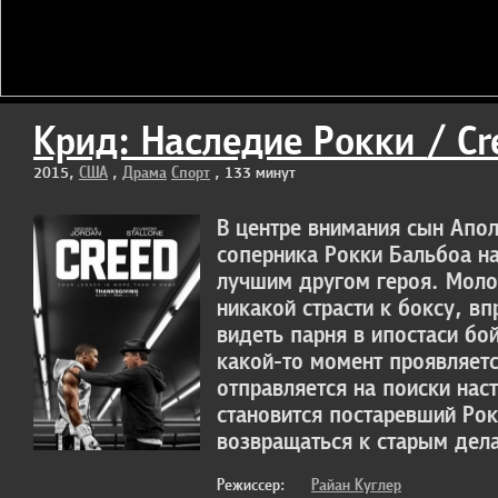
Крид: Наследие Рокки / Cr
2015,
США
,
Драма
Спорт
, 133 минут
В центре внимания сын Апо
соперника Рокки Бальбоа на
лучшим другом героя. Моло
никакой страсти к боксу, вп
видеть парня в ипостаси бой
какой-то момент проявляет
отправляется на поиски наст
становится постаревший Ро
возвращаться к старым дела
Режиссер:
Райан Куглер