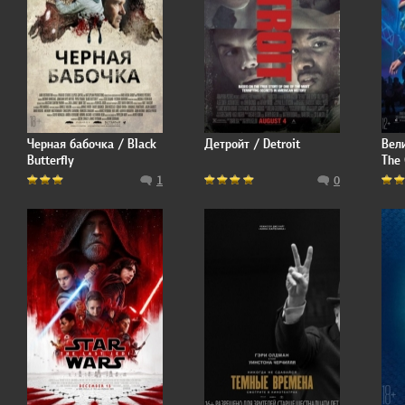
Черная бабочка / Black
Детройт / Detroit
Вел
Butterfly
The
1
0