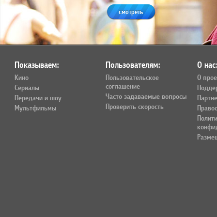
смотреть
Показываем:
Пользователям:
О нас
Кино
Пользовательское
О прое
соглашение
Сериалы
Подде
Часто задаваемые вопросы
Передачи и шоу
Партн
Проверить скорость
Мультфильмы
Право
Полит
конфи
Разме