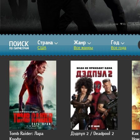
Страна
Жанр
Год
США
Все жанры
Все года
Tomb Raider: Лара
Дэдпул 2 / Deadpool 2
Как 
Крофт
How 