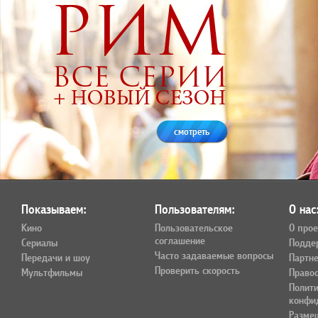
смотреть
Показываем:
Пользователям:
О нас
Кино
Пользовательское
О прое
соглашение
Сериалы
Подде
Часто задаваемые вопросы
Передачи и шоу
Партн
Проверить скорость
Мультфильмы
Право
Полит
конфи
Разме