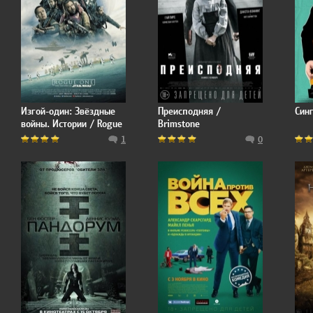
Изгой-один: Звёздные
Преисподняя /
Синг
войны. Истории / Rogue
Brimstone
One: A Star Wars Story
1
0