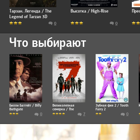
Тарзан. Легенда / The
Высотка / High-Rise
Прес
Legend of Tarzan 3D
0
0
Что выбирают
Билли Батгейт / Billy
Великолепная
Зубная фея 2 / Tooth
Bathgate
семерка / The
Fairy 2
Magnificent Seven
0
7
0