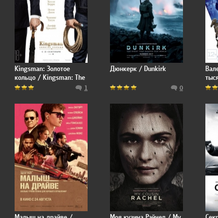
Kingsman: Золотое
Дюнкерк / Dunkirk
Вал
кольцо / Kingsman: The
тыс
Golden Circle
Vale
1
0
Thou
Малыш на драйве /
Моя кузина Рэйчел / My
Сек