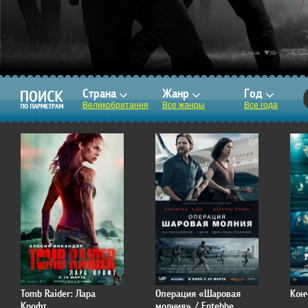
Страна
Жанр
Год
Великобритания
Все жанры
Все года
Tomb Raider: Лара
Операция «Шаровая
Конч
Крофт
молния» / Entebbe