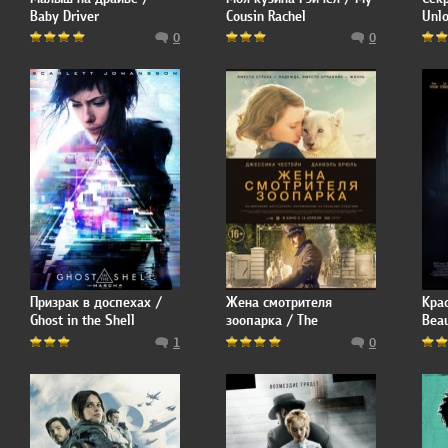
Baby Driver
Cousin Rachel
Unl
0
0
Призрак в доспехах /
Жена смотрителя
Кра
Ghost in the Shell
зоопарка / The
Beau
Zookeeper's Wife
1
0