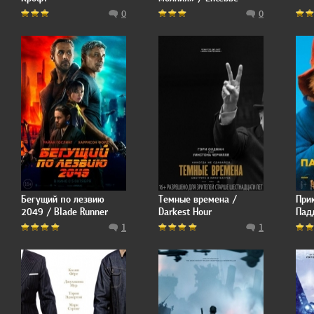
0
0
Бегущий по лезвию
Темные времена /
При
2049 / Blade Runner
Darkest Hour
Пад
2049
Padd
1
1