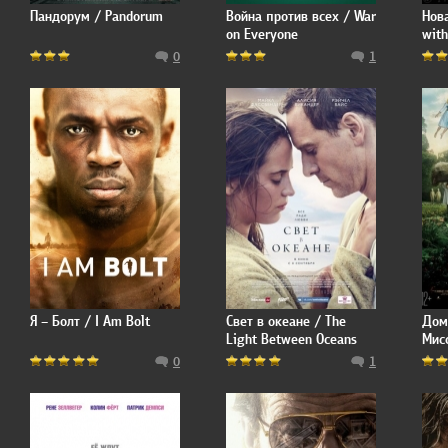
Пандорум / Pandorum
Война против всех / War
Нова
on Everyone
with
0
1
Я – Болт / I Am Bolt
Свет в океане / The
Дом
Light Between Oceans
Мисс
Pere
0
1
Pecu