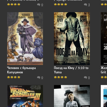
cattivo
0
3
Человек с бульвара
Поезд на Юму / 3:10 to
Жел
Капуцинов
Yuma
Grit
0
0