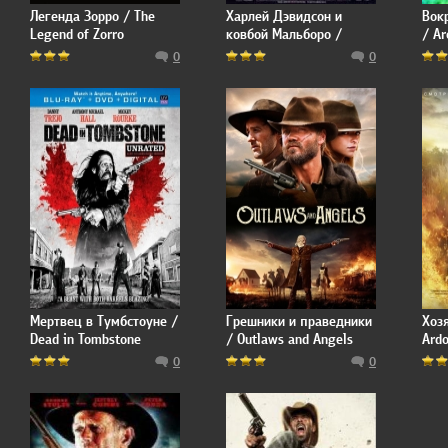
Легенда Зорро / The
Харлей Дэвидсон и
Вокр
Legend of Zorro
ковбой Мальборо /
/ Ar
Harley Davidson and the
Day
0
0
Marlboro Man
Мертвец в Тумбстоуне /
Грешники и праведники
Хоз
Dead in Tombstone
/ Outlaws and Angels
Ardo
0
0