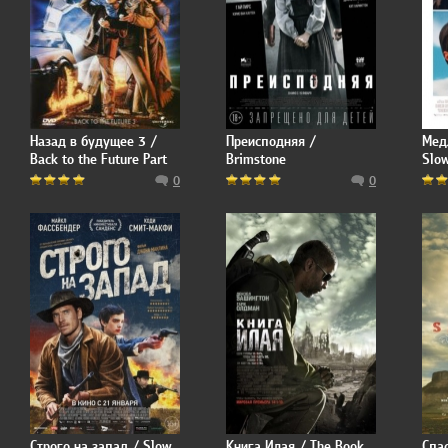
Назад в будущее 3 /
Преисподняя /
Мед
Back to the Future Part
Brimstone
Slo
III
0
0
Строго на запад / Slow
Книга Илая / The Book
Спа