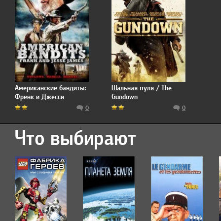
Американские бандиты:
Шальная пуля / The
Френк и Джесси
Gundown
Джеймс / American
0
0
Bandits: Frank and Jesse
James
Что выбирают