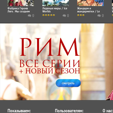
Фабрика Героев
Ледяные миры / Ice
Жандарм и
Лего. Мы создаем
Worlds
жандарметки / Le
героев
gendarme et les
0
0
0
gendarmettes
смотреть
Показываем:
Пользователям:
О нас