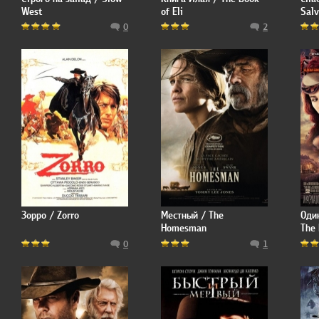
West
of Eli
Salv
0
2
Зорро / Zorro
Местный / The
Оди
Homesman
The
0
1