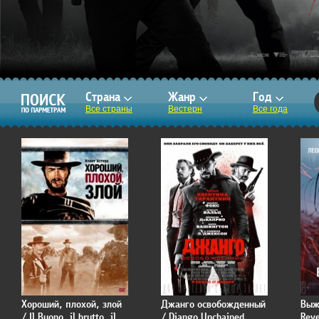
Страна
Жанр
Год
Все страны
Вестерн
Все года
Хороший, плохой, злой
Джанго освобожденный
Выж
/ Il Buono, il brutto, il
/ Django Unchained
Rev