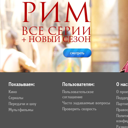
смотреть
Показываем:
Пользователям:
О нас
Кино
Пользовательское
О прое
соглашение
Сериалы
Подде
Часто задаваемые вопросы
Передачи и шоу
Партн
Проверить скорость
Мультфильмы
Право
Полит
конфи
Разме