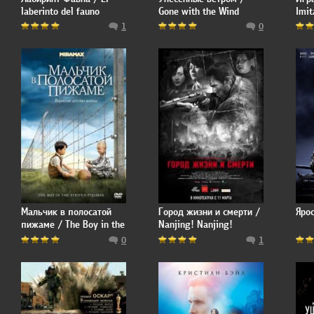
laberinto del fauno
Gone with the Wind
Imit
1
0
Мальчик в полосатой
Город жизни и смерти /
Ярос
пижаме / The Boy in the
Nanjing! Nanjing!
Striped Pyjamas
0
1