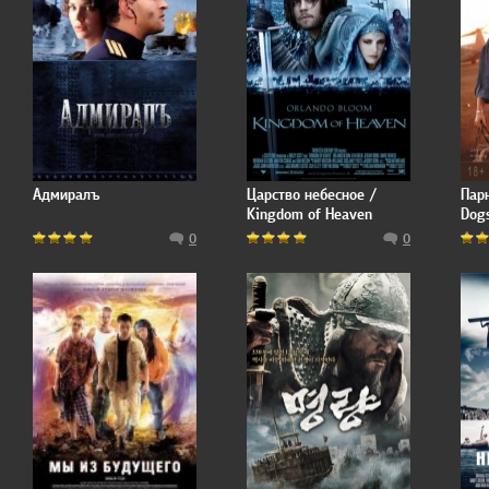
Адмиралъ
Царство небесное /
Пар
Kingdom of Heaven
Dog
0
0