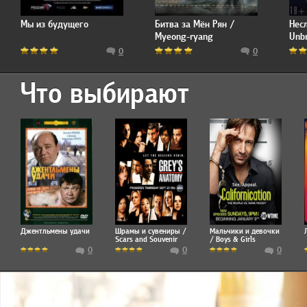
Мы из будущего
Битва за Мён Рян /
Нес
Myeong-ryang
Unb
0
0
Что выбирают
Джентльмены удачи
Шрамы и сувениры /
Мальчики и девочки
Scars and Souvenir
/ Boys & Girls
0
0
0