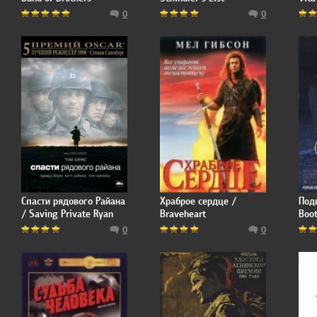
0
0
Спасти рядового Райана
Храброе сердце /
Под
/ Saving Private Ryan
Braveheart
Boo
0
0