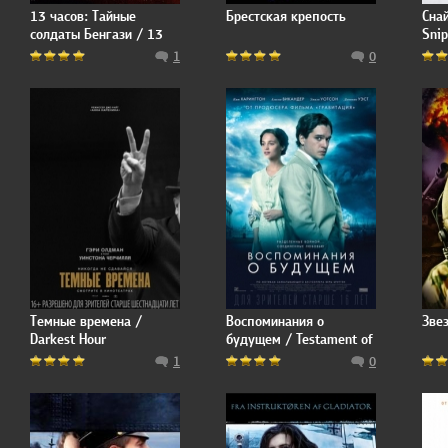
13 часов: Тайные
Брестская крепость
Сна
солдаты Бенгази / 13
Snip
Hours: The Secret
1
0
Soldiers of Benghazi
Темные времена /
Воспоминания о
Зве
Darkest Hour
будущем / Testament of
Youth
1
0