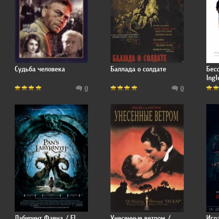
Судьба человека
Баллада о солдате
Бес
Ingl
0
0
Лабиринт Фавна / El
Унесенные ветром /
Игр