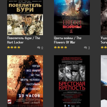
Повелитель бури / The
Цветы войны / The
Уце
Hurt Locker
Flowers Of War
Surv
0
3