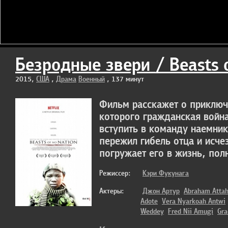
Безродные звери / Beasts 
2015,
США
,
Драма
Военный
, 137 минут
Фильм расскажет о приключ
которого гражданская войн
вступить в команду наемник
пережил гибель отца и исче
погружает его в жизнь, пол
Режиссер:
Кэри Фукунага
Актеры:
Джон Артур
Abraham Atta
Adote
Vera Nyarkoah Antwi
Weddey
Fred Nii Amugi
Gra