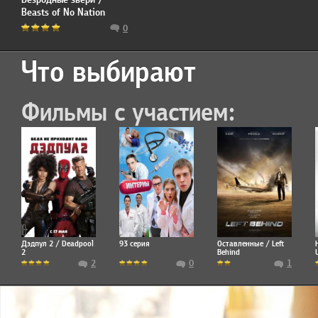
Beasts of No Nation
0
Что выбирают
Фильмы с участием:
Дэдпул 2 / Deadpool
93 серия
Оставленные / Left
2
Behind
2
0
1