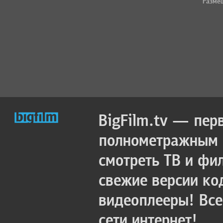
Разме
BigFilm.tv — пер
полнометражным к
смотреть ТВ и фи
свежие версии ко
видеоплееры! Все
сети интернет!