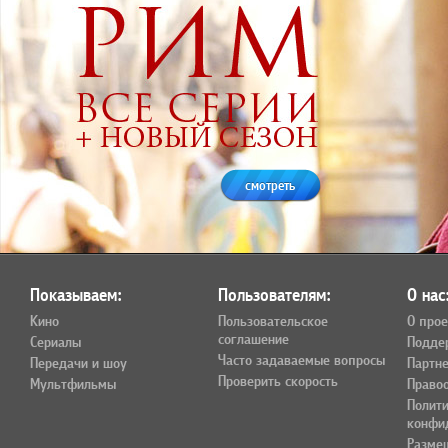
смотреть
Показываем:
Пользователям:
О нас
Кино
Пользовательское
О прое
соглашение
Сериалы
Подде
Часто задаваемые вопросы
Передачи и шоу
Партн
Проверить скорость
Мультфильмы
Право
Полит
конфи
Разме