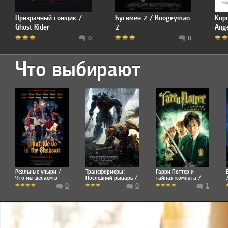
Призрачный гонщик /
Бугимен 2 / Boogeyman
Кор
Ghost Rider
2
Ang
0
0
Что выбирают
Реальные упыри /
Трансформеры:
Гарри Поттер и
Что мы делаем в
Последний рыцарь /
тайная комната /
тени / What We Do in
Transformers: The
Harry Potter and the
0
0
1
the Shadows
Last Knight
Chamber of Secrets