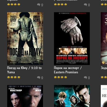
0
0
Поезд на Юму / 3:10 to
Порок на экспорт /
Зоди
Yuma
Eastern Promises
0
0