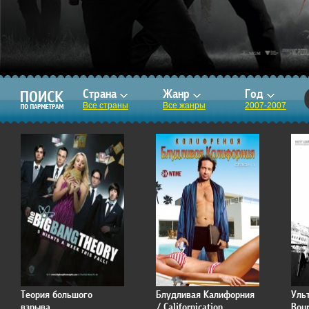
Страна
Жанр
Год
Все страны
Все жанры
2007-2007
Теория большого
Блудливая Калифорния
Уль
взрыва
/ Californication
Bou