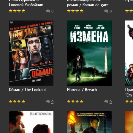
Соловей Разбойник
роман / Roman de gare
0
0
Обман / The Lookout
Измена / Breach
Прис
'Em
0
0