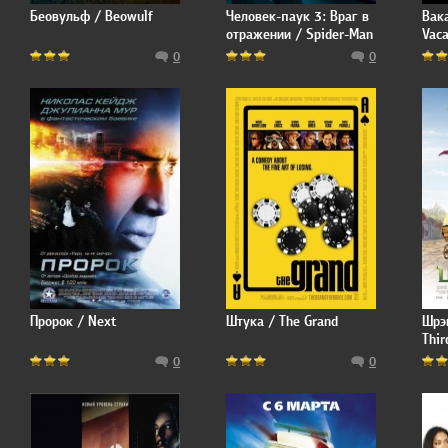
Беовульф / Beowulf
Человек-паук 3: Враг в
Вак
отражении / Spider-Man
Vac
3
0
0
Пророк / Next
Штука / The Grand
Шрэк
Thir
0
0