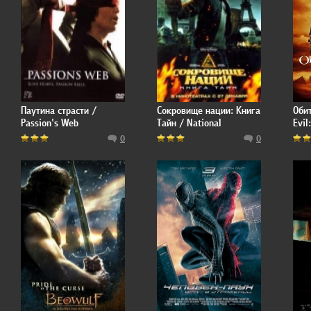
Паутина страсти /
Сокровище нации: Книга
Обит
Passion's Web
Тайн / National
Evil
Treasure: Book of
0
0
Secrets