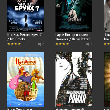
Кто Вы, Мистер Брукс?
Гарри Поттер и орден
Пок
/ Mr. Brooks
Феникса / Harry Potter
The 
and the Order of the
0
0
Phoenix
Илья Муромец и
Железнодорожный
Кук