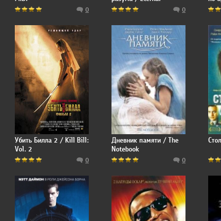
Sunshine of the Spotless
0
0
Mind
Убить Билла 2 / Kill Bill:
Дневник памяти / The
Стол
Vol. 2
Notebook
0
0