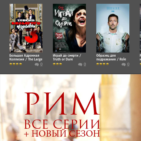
Большая Адронная
Играй до смерти /
Образец для
Коллизия / The Large
Truth or Dare
подражания / Role
Hadron Collision
Model
0
0
0