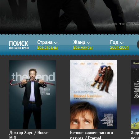
Страна
Жанр
Год
Все страны
Все жанры
2004-2004
Доктор Хаус / House
Вечное сияние чистого
Ход
M.D.
разума / Eternal
no u