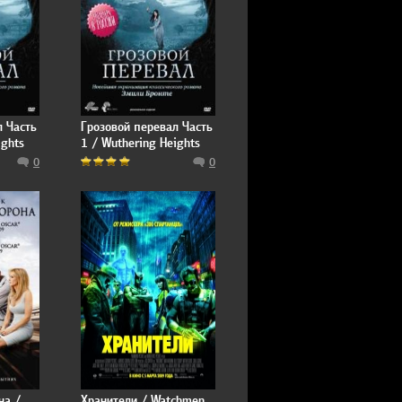
л Часть
Грозовой перевал Часть
ights
1 / Wuthering Heights
Part 1
0
0
на /
Хранители / Watchmen