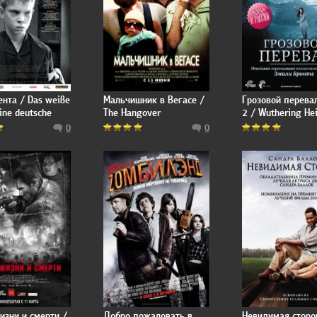
ента / Das weiße
Мальчишник в Вегасе /
Грозовой перева
ine deutsche
The Hangover
2 / Wuthering He
eschichte
Part 2
0
0
изни и смерти /
Добро пожаловать в
Невидимая сторо