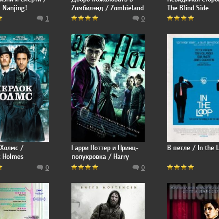
 Nanjing!
Zомбилэнд / Zombieland
The Blind Side
1
0
Холмс /
Гарри Поттер и Принц-
В петле / In the 
k Holmes
полукровка / Harry
Potter and the Half-Blood
0
0
Prince