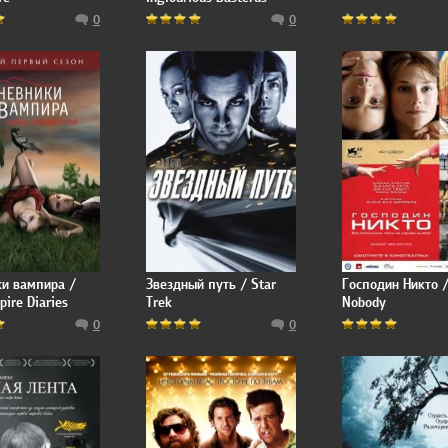
0
0
и вампира /
Звездный путь / Star
Господин Никто /
ire Diaries
Trek
Nobody
0
0