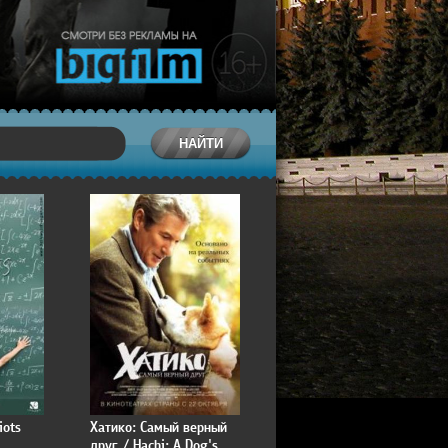
iots
Хатико: Самый верный
друг / Hachi: A Dog's