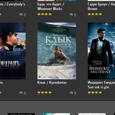
ём / Everybody's
Будь что будет /
Гарри Браун / Ha
Whatever Works
Brown
0
0
лъ
Клык / Kynodontas
Инцидент Синдзю
San suk si gin
0
0