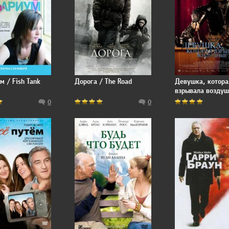
м / Fish Tank
Дорога / The Road
Девушка, котора
взрывала возду
замки / Luftslott
0
0
sprängdes