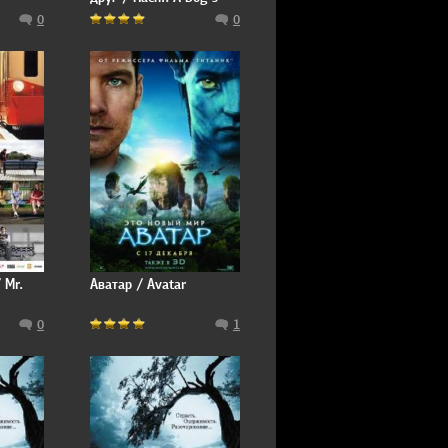
Tale
0
0
 Mr.
Аватар / Avatar
0
1