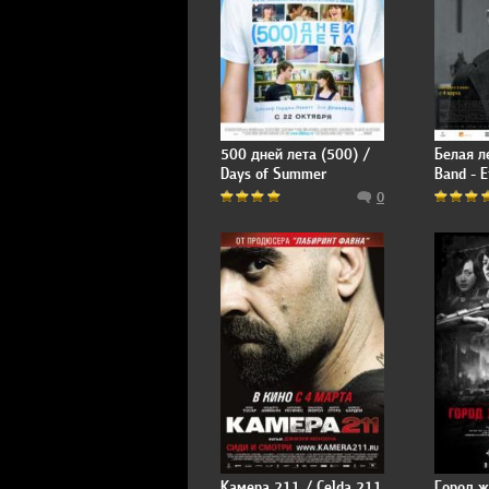
500 дней лета (500) /
Белая л
Days of Summer
Band - E
Kinderg
0
Камера 211 / Celda 211
Город ж