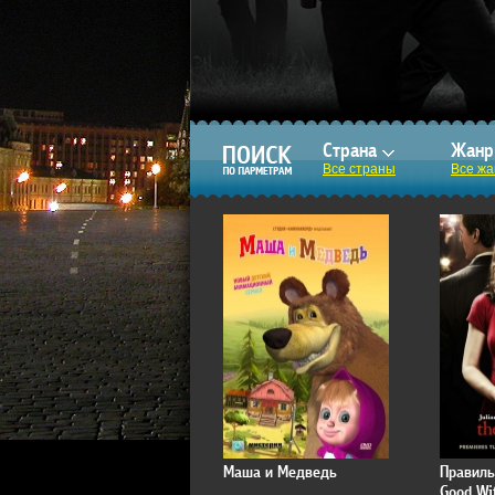
Страна
Жан
Все страны
Все ж
Маша и Медведь
Правиль
Good Wi