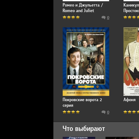
Ромео и Джульетта /
Каникул
Romeo and Juliet
Просто
0
Покровские ворота 2
Афоня
серия
0
Что выбирают