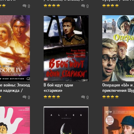
cattivo
Over the Cuckoo's
0
0
е войны: Эпизод
В бой идут одни
Операция «Ы» и 
ая надежда /
«старики»
приключения Шу
s: Episode IV - A
0
0
pe