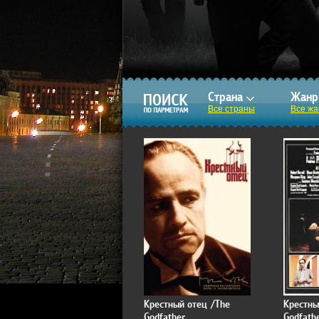
Страна
Жан
Все страны
Все ж
Крестный отец /The
Крестны
Godfather
Godfathe