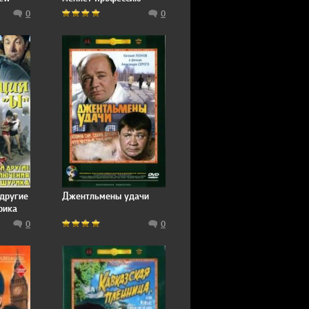
 Nest
0
0
другие
Джентльмены удачи
рика
0
0