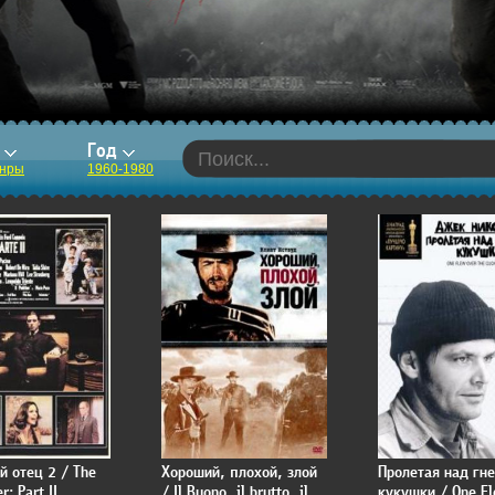
р
Год
анры
1960-1980
й отец 2 / The
Хороший, плохой, злой
Пролетая над гн
r: Part II
/ Il Buono, il brutto, il
кукушки / One F