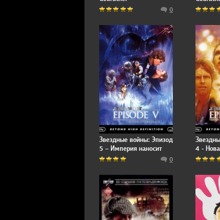
0
Звездные войны: Эпизод
Звездны
5 – Империя наносит
4 - Нов
ответный удар / Star
Star War
0
Wars: Episode V - The
New Ho
Empire Strikes Back