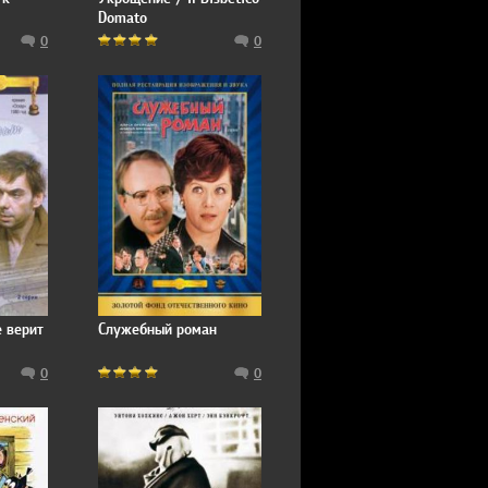
Domato
0
0
е верит
Служебный роман
0
0