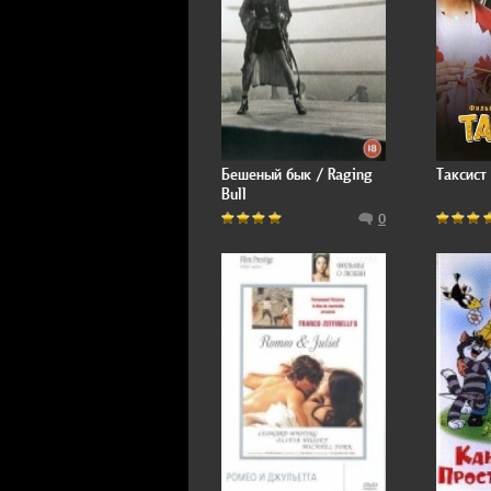
Бешеный бык / Raging
Таксист 
Bull
0