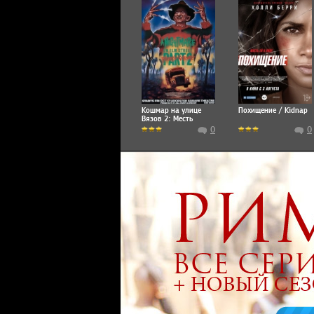
Кошмар на улице
Похищение / Kidnap
Вязов 2: Месть
Фредди / A
0
0
Nightmare on Elm
Street Part 2