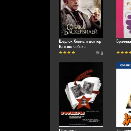
Шерлок Холмс и доктор
Бриллиа
Ватсон: Собака
Баскервилей
0
Офицеры
Заводно