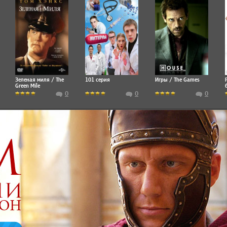
Зеленая миля / The
101 серия
Игры / The Games
Green Mile
0
0
0