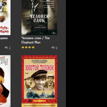
ашино
Человек-слон / The
Elephant Man
1
0