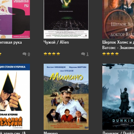
нтовая рука
Чужой / Alien
Шерлок Холмс и 
Ватсон: - Знаком
0
1
й апельсин /A
Мимино
Дюнкерк / Dunki