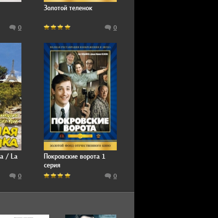
Золотой теленок
0
0
а / La
Покровские ворота 1
серия
0
0