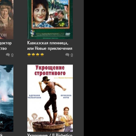
доктор
Кавказская пленница,
ство
или Новые приключения
Шурика
0
0
rk
Укрощение / Il Bisbetico