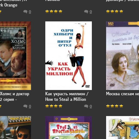
rk Orange
0
0
Холмс и доктор
Как украсть миллион /
Москва слезам н
2 серия -
How to Steal a Million
я надпись
0
0