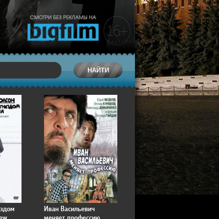
ездом
Иван Васильевич
lew
меняет профессию