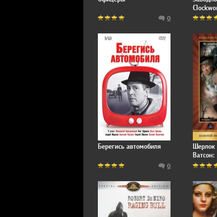
Clockwo
0
Берегись автомобиля
Шерлок 
Ватсон: 
Кровава
0