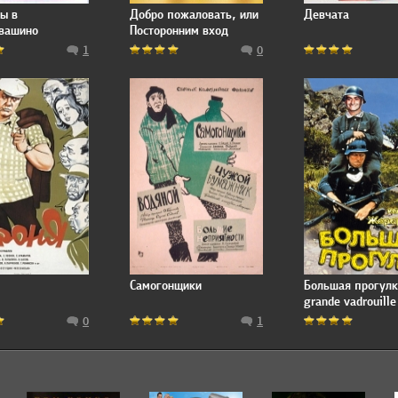
ы в
Добро пожаловать, или
Девчата
квашино
Посторонним вход
воспрещен
1
0
Самогонщики
Большая прогулк
grande vadrouille
0
1