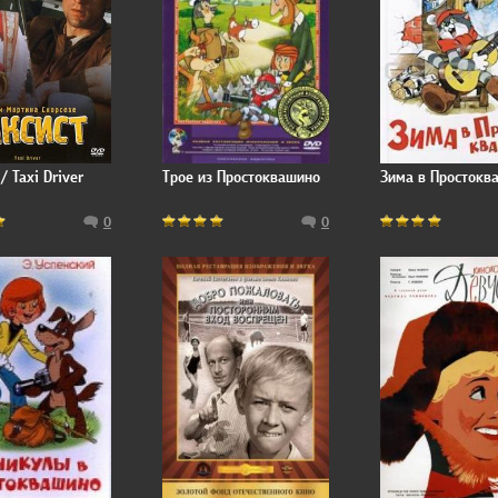
/ Taxi Driver
Трое из Простоквашино
Зима в Простокв
0
0