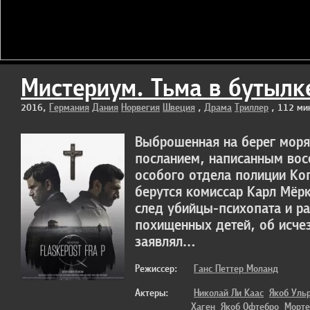
Мистериум. Тьма в бутылке 
2016,
Германия
Дания
Норвегия
Швеция
,
Драма
Триллер
, 112 ми
Выброшенная на берег моря
посланием, написанным вос
особого отдела полиции Коп
берутся комиссар Карл Мёр
след убийцы-психопата и р
похищенных детей, об исче
заявлял…
Режиссер:
Ганс Петтер Моланд
Актеры:
Николай Ли Каас
Якоб Уль
Хаген
Якоб Офтебро
Морте