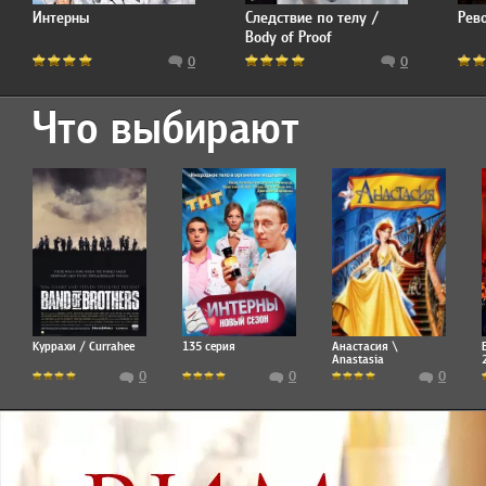
Интерны
Следствие по телу /
Рев
Body of Proof
0
0
Что выбирают
Куррахи / Currahee
135 серия
Анастасия \
Anastasia
0
0
0