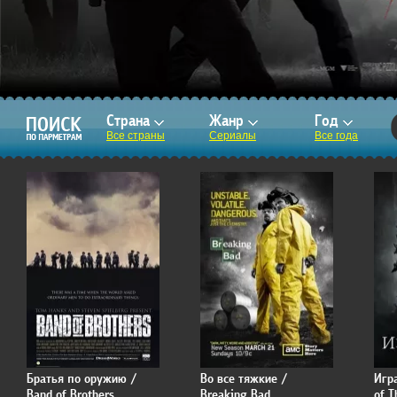
Страна
Жанр
Год
Все страны
Сериалы
Все года
Братья по оружию /
Во все тяжкие /
Игр
Band of Brothers
Breaking Bad
of T