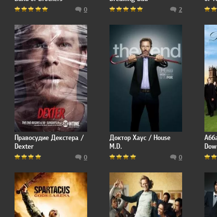
0
2
Правосудие Декстера /
Доктор Хаус / House
Абб
Dexter
M.D.
Dow
0
0