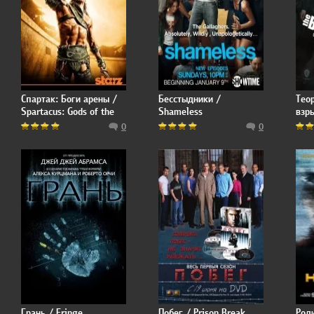
Спартак: Боги арены /
Бесстыдники /
Тео
Spartacus: Gods of the
Shameless
взр
Arena
0
0
Грань / Fringe
Побег / Prison Break
Род