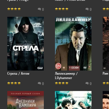
0
0
Стрела / Arrow
Лиллехаммер /
Рим
Lilyhammer
0
0