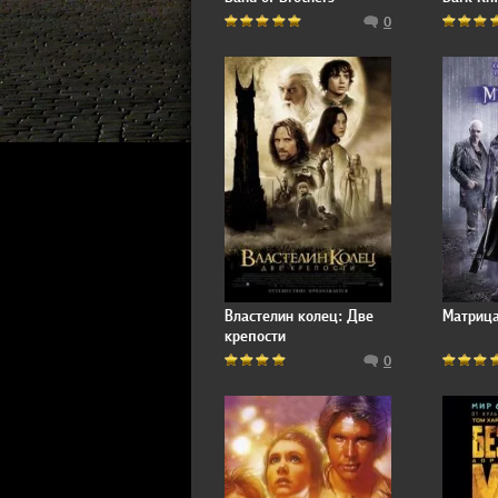
0
Властелин колец: Две
Матрица
крепости
0