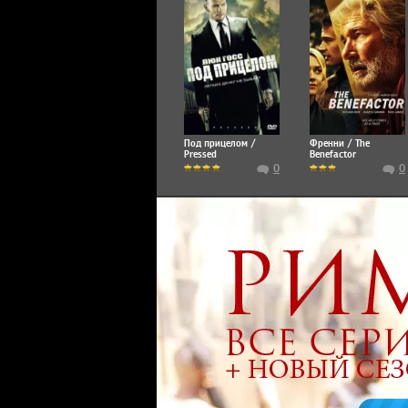
Под прицелом /
Френни / The
Pressed
Benefactor
0
0