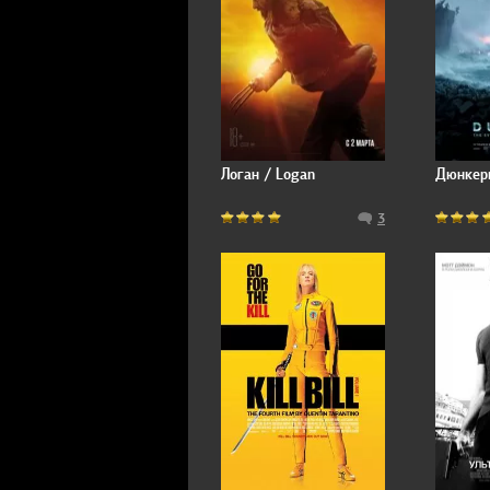
Логан / Logan
Дюнкерк
3