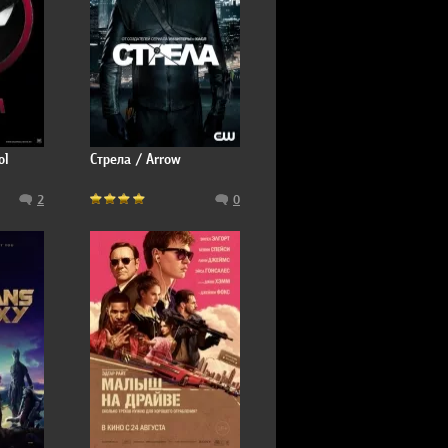
ol
Стрела / Arrow
2
0