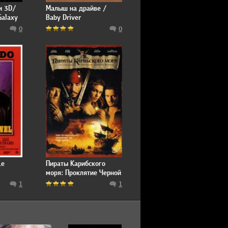
и 3D/
Малыш на драйве /
Galaxy
Baby Driver
0
0
Le
Пираты Карибского
моря: Проклятие Черной
жемчужины / Pirates of
1
1
the Caribbean: The Curse
of the Black Pearl