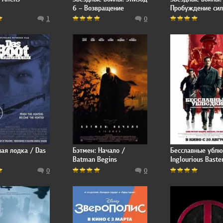
6 – Возвращение
Пробуждение сил
Джедая / Star Wars:
Star Wars: Episode
1
0
Episode VI - Return of
The Force Awake
the Jedi
ая лодка / Das
Бэтмен: Начало /
Бесславные ублю
Batman Begins
Inglourious Baste
0
0