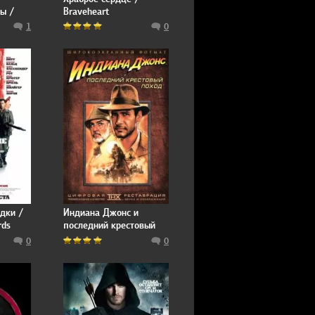
ы /
Braveheart
 VII -
1
0
ns
дки /
Индиана Джонс и
rds
последний крестовый
поход
0
0