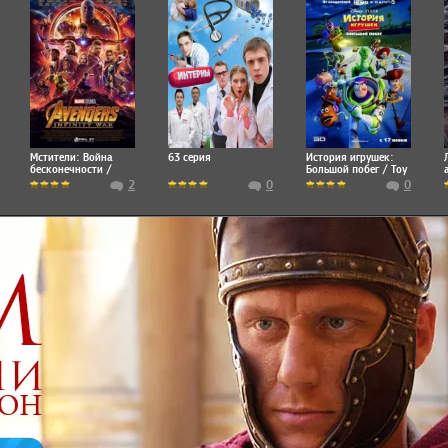
Мстители: Война
63 серия
История игрушек:
бесконечности /
Большой побег / Toy
Avengers: Infinity War
Story 3
2
0
0