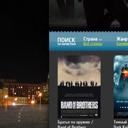
Страна
Жан
Все страны
Боевик
Братья по оружию /
Темный 
Band of Brothers
Dark Kn