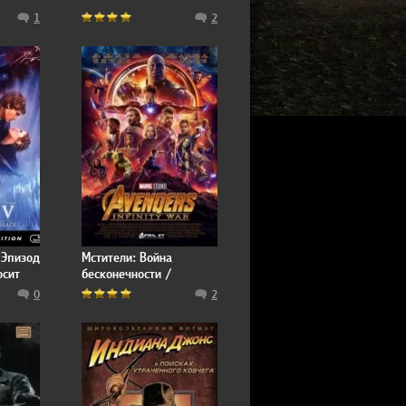
1
2
 Эпизод
Мстители: Война
осит
бесконечности /
Star
Avengers: Infinity War
0
2
 The
ack