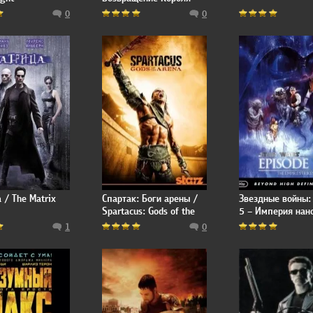
0
0
 / The Matrix
Спартак: Боги арены /
Звездные войны:
Spartacus: Gods of the
5 – Империя нан
Arena
ответный удар / 
1
0
Wars: Episode V -
Empire Strikes B