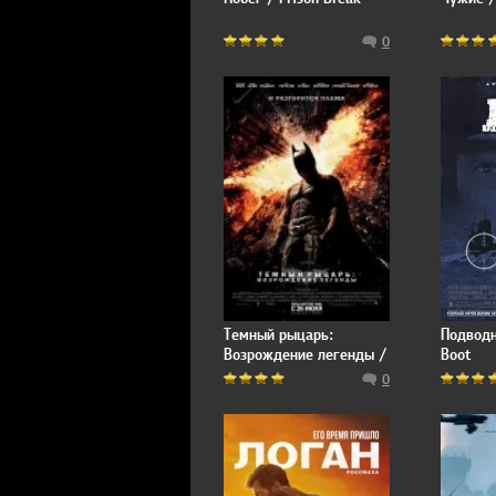
0
Темный рыцарь:
Подводн
Возрождение легенды /
Boot
The Dark Knight Rises
0