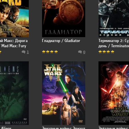
й Макс: Дорога
Гладиатор / Gladiator
Терминатор 2: С
/ Mad Max: Fury
день / Terminator
Judgment Day
1
0
 Aliens
Звездные войны: Эпизод
Звёздные войны: