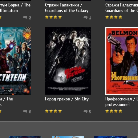
тум Борна / The
Стражи Галактики /
Стражи Галактик
Ultimatum
Guardians of the Galaxy
Guardians of the 
0
1
и / The
Город грехов / Sin City
Профессионал / 
s
professionnel
8
0