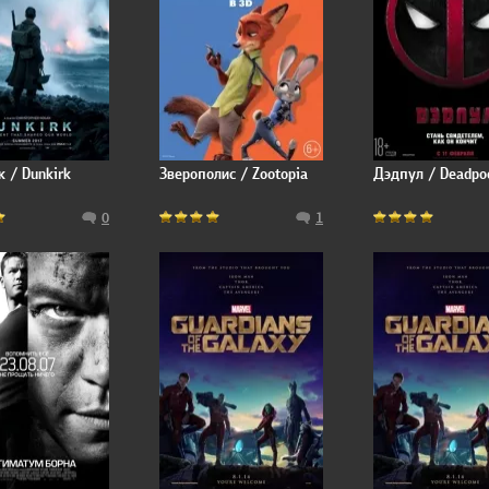
 / Dunkirk
Зверополис / Zootopia
Дэдпул / Deadpo
0
1