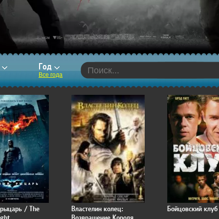
р
Год
Все года
рыцарь / The
Властелин колец:
Бойцовский клуб
ight
Возвращение Короля