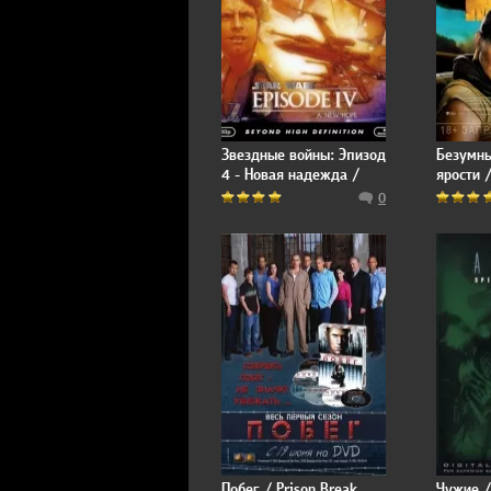
Звездные войны: Эпизод
Безумны
4 - Новая надежда /
ярости 
Star Wars: Episode IV - A
Road
0
New Hope
Побег / Prison Break
Чужие /