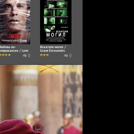
Любовь по-
Искатели могил /
американски / Love
Grave Encounters
American Style
0
0