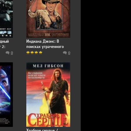
удный
Индиана Джонс: В
 2:
поисках утраченного
ковчега
0
0
Храброе сердце /