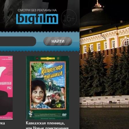
ука
Кавказская пленница,
или Новые приключения