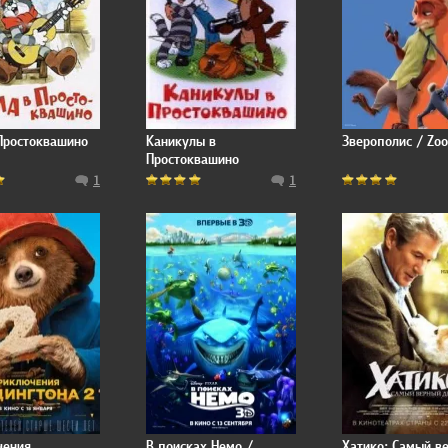
Простоквашино
Каникулы в
Зверополис / Zoo
Простоквашино
1
1
чения
В поисках Немо /
Хатико: Самый в