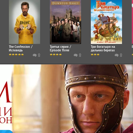
The Confession /
Третья серия /
Три богатыря на
Исповедь
Episode Three
дальних берегах
0
0
0