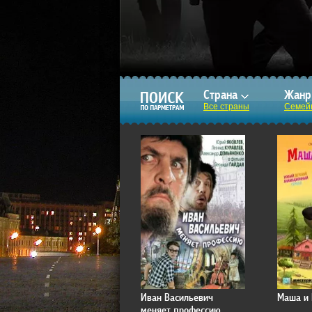
Страна
Жан
Все страны
Семей
Иван Васильевич
Маша и
меняет профессию