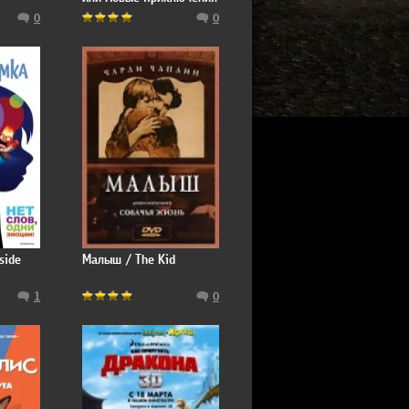
Шурика
0
0
side
Малыш / The Kid
1
0