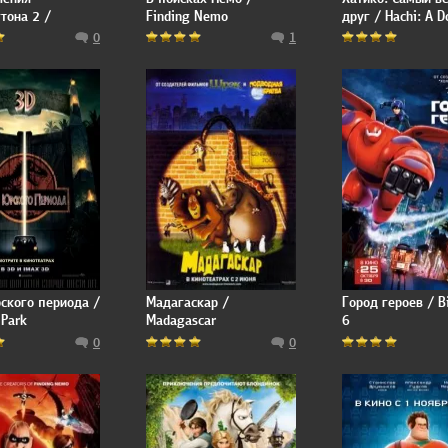
тона 2 /
Finding Nemo
друг / Hachi: A D
ton 2
Tale
0
1
ского периода /
Мадагаскар /
Город героев / B
 Park
Madagascar
6
0
0