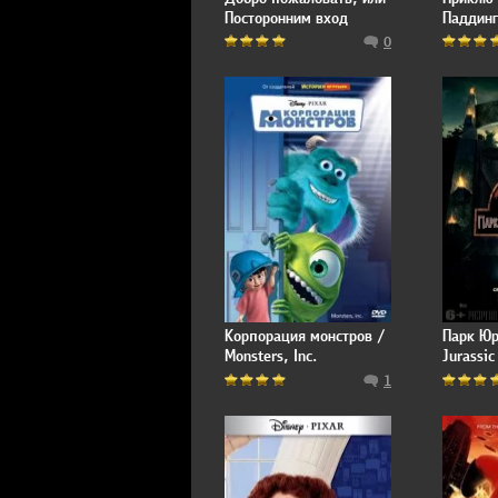
Посторонним вход
Паддинг
воспрещен
Padding
0
Корпорация монстров /
Парк Юр
Monsters, Inc.
Jurassic
1