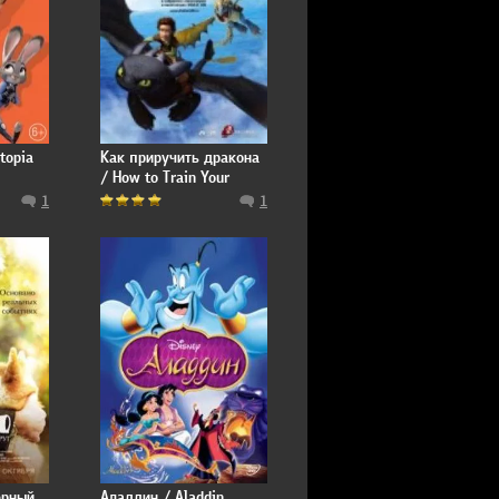
topia
Как приручить дракона
/ How to Train Your
Dragon
1
1
ерный
Аладдин / Aladdin