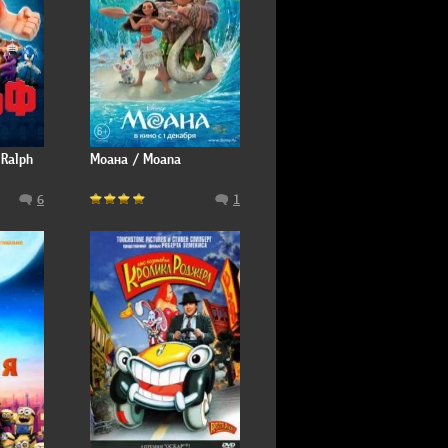
 Ralph
Моана / Moana
6
1