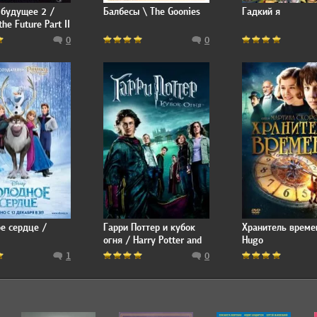
 будущее 2 /
Балбесы \ The Goonies
Гадкий я
the Future Part II
0
0
е сердце /
Гарри Поттер и кубок
Хранитель време
огня / Harry Potter and
Hugo
the Goblet of Fire
1
0