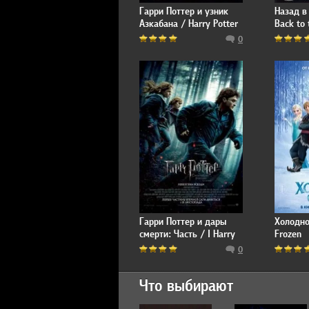
Гарри Поттер и узник
Назад в
Азкабана / Harry Potter
Back to 
and the Prisoner of
0
Azkaban
Гарри Поттер и дары
Холодно
смерти: Часть / I Harry
Frozen
Potter and the Deathly
0
Hallows: Part 1
Что выбирают