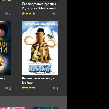
Кто подставил кролика
Роджера / Who Framed
Roger Rabbit
2
0
ни /
Ледниковый период /
Ice Age
0
1