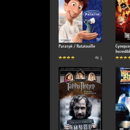
Рататуй / Ratatouille
Суперсе
Incredib
1