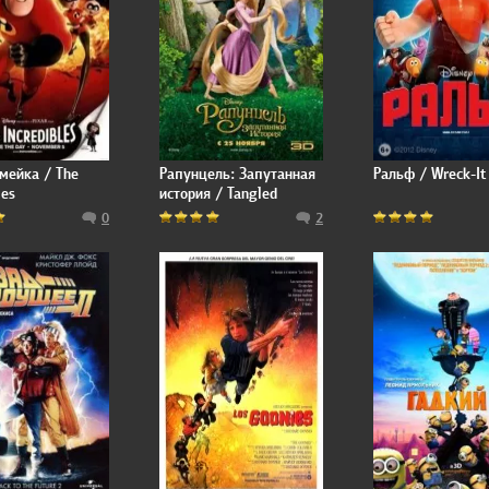
мейка / The
Рапунцель: Запутанная
Ральф / Wreck-It
les
история / Tangled
0
2