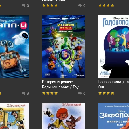
0
0
История игрушек:
Головоломка / In
Большой побег / Toy
Out
Story 3
3
0