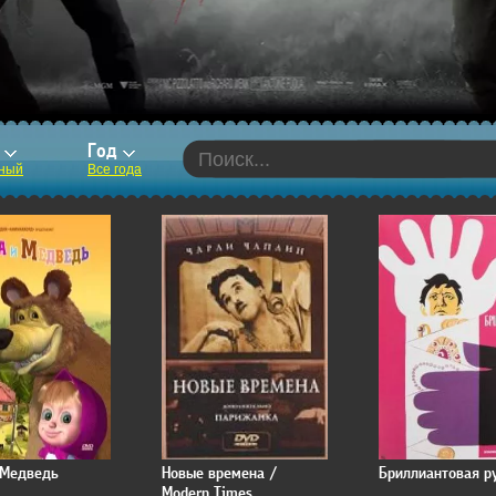
р
Год
ный
Все года
 Медведь
Новые времена /
Бриллиантовая р
Modern Times