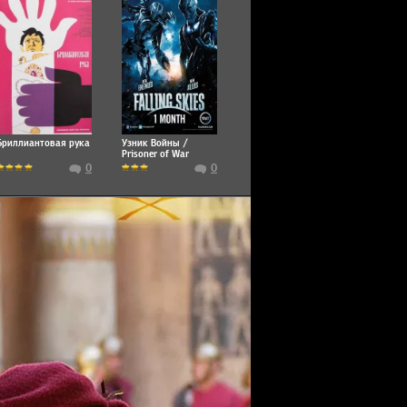
Бриллиантовая рука
Узник Войны /
Prisoner of War
0
0