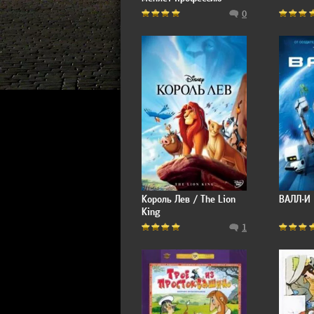
0
Король Лев / The Lion
ВАЛЛ·И
King
1