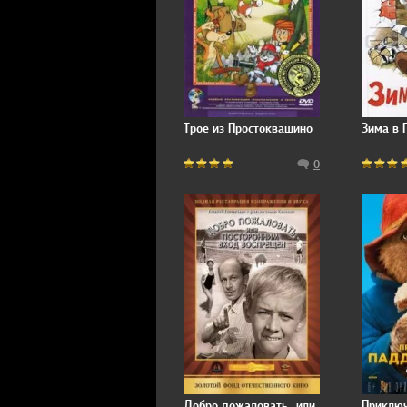
Трое из Простоквашино
Зима в 
0
Добро пожаловать, или
Приклю