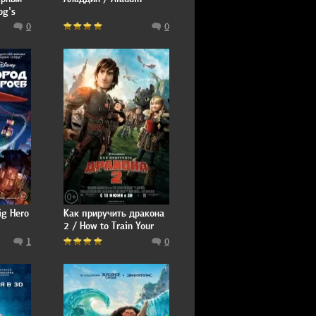
og's
0
0
ig Hero
Как приручить дракона
2 / How to Train Your
Dragon 2
1
0