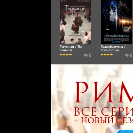
Терминал / The
Трансформеры /
Terminal
Transformers
0
0