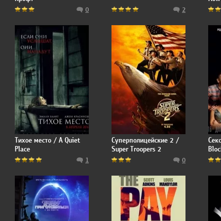
0
2
Тихое место / A Quiet
Суперполицейские 2 /
Секс
Place
Super Troopers 2
Bloc
1
0