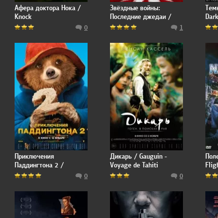
Афера доктора Нока /
Звёздные войны:
Тем
Knock
Последние джедаи /
Dark
Star Wars: Episode VIII -
0
1
The Last Jedi
Приключения
Дикарь / Gauguin -
Пол
Паддингтона 2 /
Voyage de Tahiti
Flig
Paddington 2
0
0