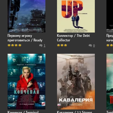
Первому игроку
Коллектор / The Debt
Пре
приготовиться / Ready
Collector
нач
Player One
Back
1
0
Beg
Конченая / Terminal
Кавалерия / 12 Strong
Tomb