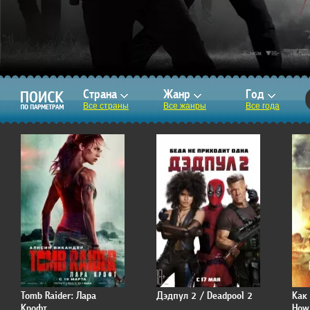
Страна
Жанр
Год
Все страны
Все жанры
Все года
Tomb Raider: Лара
Дэдпул 2 / Deadpool 2
Как 
Крофт
How 