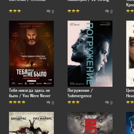
Кро
0
0
Тебя никогда здесь не
Погружение /
Цепн
было / You Were Never
Submergence
Hea
Really Here
0
0