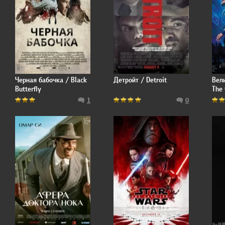
Черная бабочка / Black
Детройт / Detroit
Вел
Butterfly
The
1
0