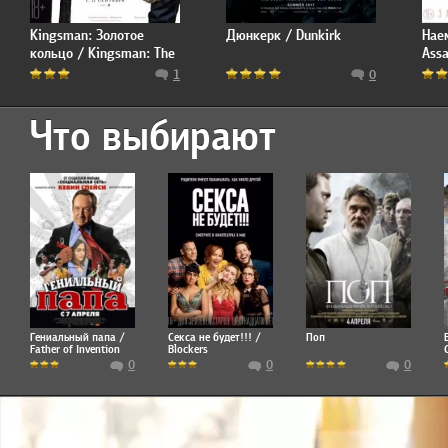
Kingsman: Золотое
Дюнкерк / Dunkirk
Нае
кольцо / Kingsman: The
Assa
Golden Circle
1
0
Что выбирают
Гениальный папа /
Секса не будет!!! /
Поп
Father of Invention
Blockers
0
0
0