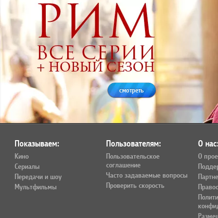
смотреть
Показываем:
Пользователям:
О нас
Кино
Пользовательское
О прое
соглашение
Сериалы
Подде
Часто задаваемые вопросы
Передачи и шоу
Партн
Проверить скорость
Мультфильмы
Право
Полит
конфи
Разме