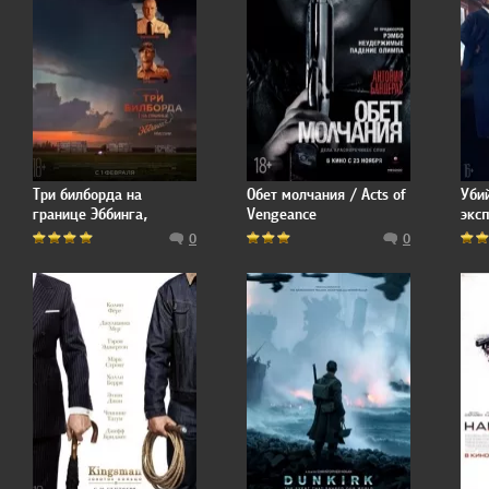
Три билборда на
Обет молчания / Acts of
Уби
границе Эббинга,
Vengeance
эксп
Миссури / Three
the 
0
0
Billboards Outside
Ebbing, Missouri