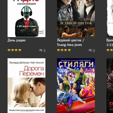
День радио
Ледяной цветок /
Врем
Ssang-hwa-jeom
2:2
0
0