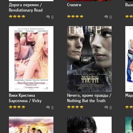
Дорога перемен /
Стиляги
Вызо
Revolutionary Road
0
0
Вики Кристина
Ничего, кроме правды /
Мар
Барселона / Vicky
Nothing But the Truth
Cristina Barcelona
0
0