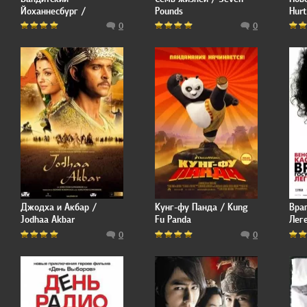
Йоханнесбург /
Pounds
Hurt
Jerusalema
0
0
Джодха и Акбар /
Кунг-фу Панда / Kung
Вра
Jodhaa Akbar
Fu Panda
Лег
publ
0
0