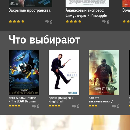
Закрытые пространства
Ананасовый экспресс:
Вол
Сижу, курю / Pineapple
Express
0
0
Что выбирают
Лего Фильм: Бэтмен
Время рыцарей /
Как это
/ The LEGO Batman
Knight Fall
заканчивается /
Movie
How It Ends
0
0
0