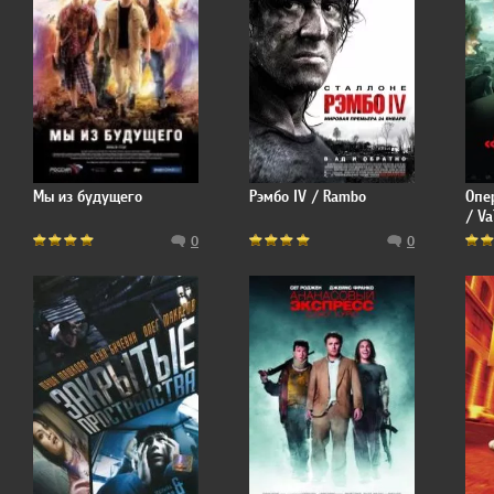
Мы из будущего
Рэмбо IV / Rambo
Опе
/ Va
0
0