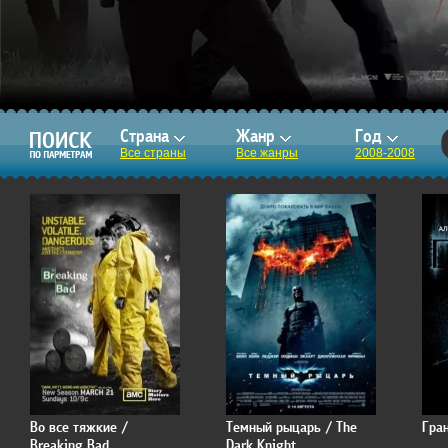
Страна
Жанр
Год
Все страны
Все жанры
2008-2008
Во все тяжкие /
Темный рыцарь / The
Гран
Breaking Bad
Dark Knight