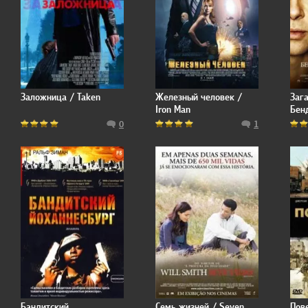
Заложница / Taken
Железный человек /
Заг
Iron Man
Бен
The 
0
1
Ben
Бандитский
Семь жизней / Seven
Пов