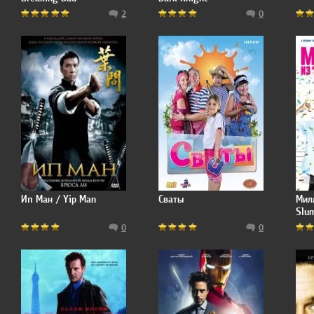
2
0
Ип Ман / Yip Man
Сваты
Мил
Slum
0
0