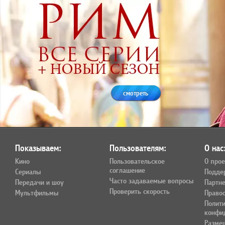
смотреть
Показываем:
Пользователям:
О нас
Кино
Пользовательское
О прое
соглашение
Сериалы
Подде
Часто задаваемые вопросы
Передачи и шоу
Партн
Проверить скорость
Мультфильмы
Право
Полит
конфи
Разме