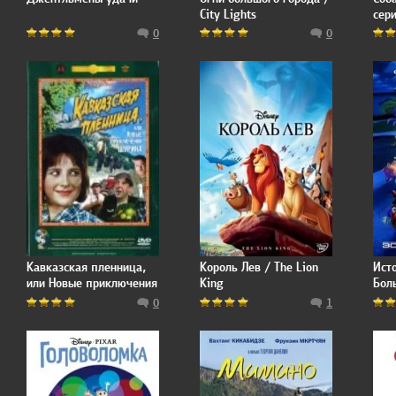
City Lights
сер
0
0
Кавказская пленница,
Король Лев / The Lion
Ист
или Новые приключения
King
Бол
Шурика
Stor
0
1