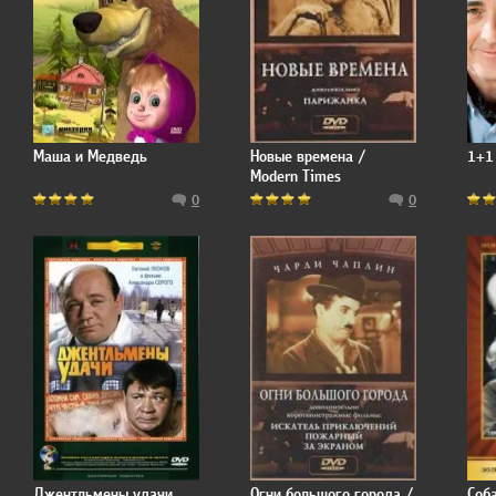
Маша и Медведь
Новые времена /
1+1 
Modern Times
0
0
Джентльмены удачи
Огни большого города /
Соба