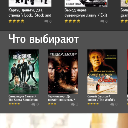
Карты, деньги, два
Выход через
Бол
ствола \ Lock, Stock and
сувенирную лавку / Exit
gran
Two Smoking Barrels
Through the Gift Shop
0
0
Что выбирают
Симуляция Санты /
Терминатор: Да
Самый быстрый
The Santa Simulation
придёт спаситель /
Indian / The World's
Terminator Salvation
Fastest Indian
0
1
0