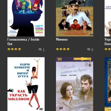
Головоломка / Inside
Мимино
Укро
Out
Dom
1
0