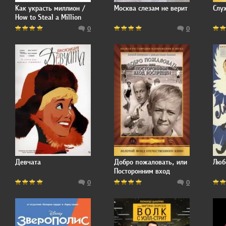
Как украсть миллион /
Москва слезам не верит
Слу
How to Steal a Million
0
0
Девчата
Добро пожаловать, или
Люб
Посторонним вход
воспрещен
0
0