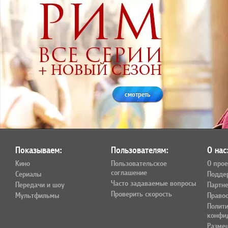
смотреть
Показываем:
Пользователям:
О нас
Кино
Пользовательское
О прое
соглашение
Сериалы
Подде
Часто задаваемые вопросы
Передачи и шоу
Партн
Проверить скорость
Мультфильмы
Право
Полит
конфи
Разме