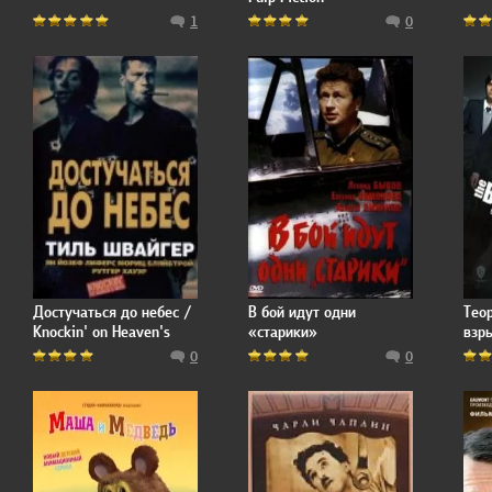
1
0
Достучаться до небес /
В бой идут одни
Тео
Knockin' on Heaven's
«старики»
взр
Door
0
0