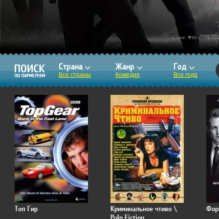
Страна
Жанр
Год
Все страны
Комедия
Все года
Топ Гир
Криминальное чтиво \
Фор
Pulp Fiction