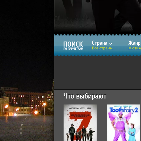
Страна
Жан
Все страны
Мюзик
Что выбирают