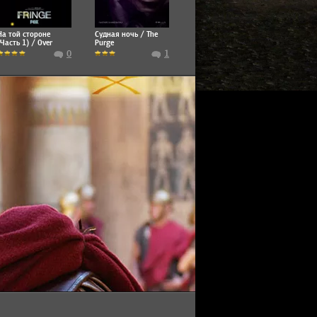
На той стороне
Судная ночь / The
(Часть 1) / Over
Purge
There (Part 1)
0
1