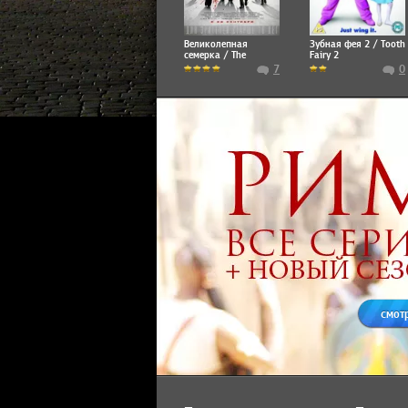
Великолепная
Зубная фея 2 / Tooth
семерка / The
Fairy 2
Magnificent Seven
7
0
смот