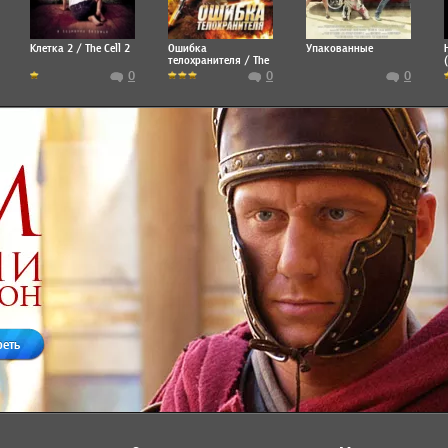
Клетка 2 / The Cell 2
Ошибка
Упакованные
телохранителя / The
Girl from the Naked
0
0
0
Eye
реть