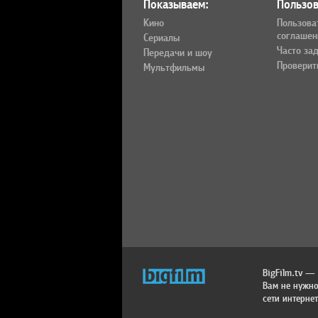
Показываем:
Пользов
Кино
Пользова
соглашен
Сериалы
Часто за
Передачи и шоу
Проверит
Мультфильмы
BigFilm.tv —
Вам не нужно
сети интернет