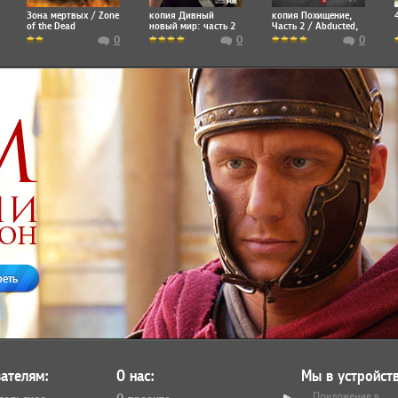
Зона мертвых / Zone
копия Дивный
копия Похищение,
of the Dead
новый мир: часть 2
Часть 2 / Abducted,
/ Brave New World:
Part 2
0
0
0
Part 2
реть
ателям:
О нас:
Мы в устройств