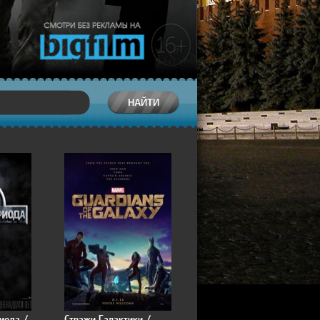
иода /
Стражи Галактики /