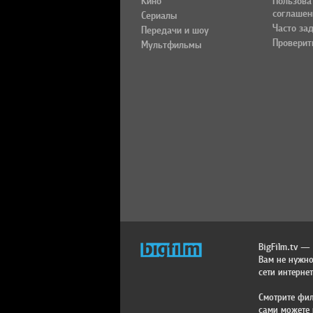
Кино
Пользова
соглашен
Сериалы
Часто за
Передачи и шоу
Проверит
Мультфильмы
BigFilm.tv —
Вам не нужно
сети интернет
Смотрите фил
сами можете 