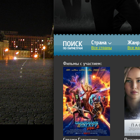
Страна
Жан
Все страны
Все ж
Фильмы с участием:
Стражи Галактики.
Пассажи