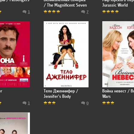
/ The Magnificent Seven
Jurassic World
1
7
er
Тело Дженнифер /
Война невест / B
Jennifer's Body
Wars
1
0