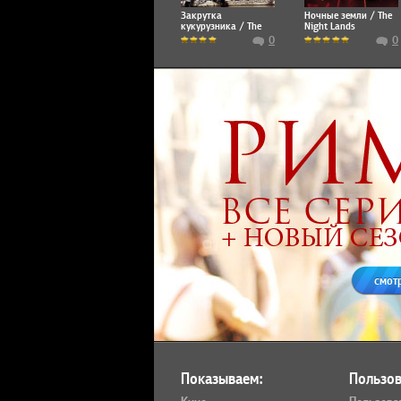
Закрутка
Ночные земли / The
кукурузника / The
Night Lands
Cornhusker Vortex
0
0
смот
Показываем:
Пользов