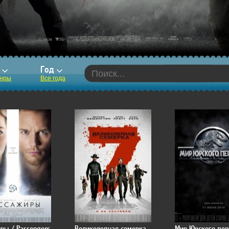
р
Год
анры
Все года
ры / Passengers
Великолепная семерка
Мир Юрского пер