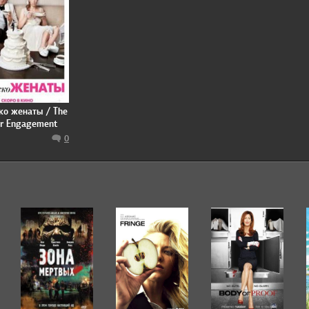
о женаты / The
ar Engagement
0