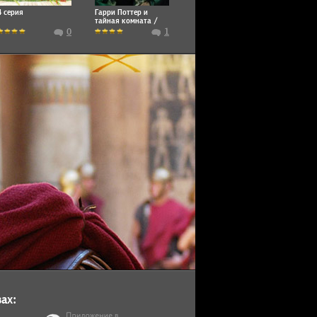
4 серия
Гарри Поттер и
тайная комната /
Harry Potter and the
0
1
Chamber of Secrets
ах: